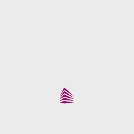
cada utilizador.
Apoios de braços 3D
– Em polipropileno preto, com
superfície superior soft em poliuretano, permitem maior
adaptação à posição de trabalho.
Assento em espuma injetada
– Produzido em espuma
de poliuretano moldada a frio, com densidade entre 45 e 60
kg/m³, garantindo conforto, resistência e durabilidade.
Assento ajustável em profundidade
– Permite adaptar a
posição do assento ao utilizador, contribuindo para uma
postura mais confortável e ergonómica.